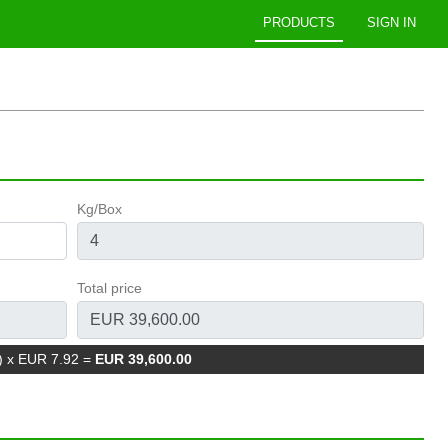
PRODUCTS
SIGN IN
Kg/Box
Total price
) x EUR 7.92
=
EUR 39,600.00