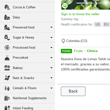
Cocoa & Coffee
Sign in to know the seller
Dairy
Sanitary reg.: -
Health certification for:
US
EU
Preserved food
Sugar & Honey
Colombia (CO)
Processed food
›
Fruits
Citrics
FOOD
Precooked
Nuestra línea de Limas Tahití o
el mercado, gracias a su sabor, 
Bakery
100% certificadas garantizando 
Nuts & Snacks
Cereals & Flours
Back
Nutritional Supplements
Infant Feeding