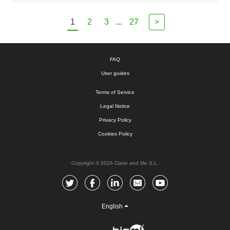
1
2
3
...
27
>
FAQ
User guides
Terms of Service
Legal Notice
Privacy Policy
Cookies Policy
Copyright © 2026 Claire and Me S.L.
English