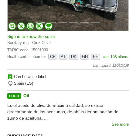
Sign in to know the seller
Sanitary reg.: Cruz Oliva
TARIC code: 15091090
Health certification for:
CR
AT
DK
GH
EE
and 108 others
Last update: 12/23/2025
Can be white-label
Spain (ES)
Oil
FOOD
Es el aceite de oliva de máxima calidad, se extrae
directamente de las aceitunas, de ahí la denominación de
zumo de aceituna, ...
See more