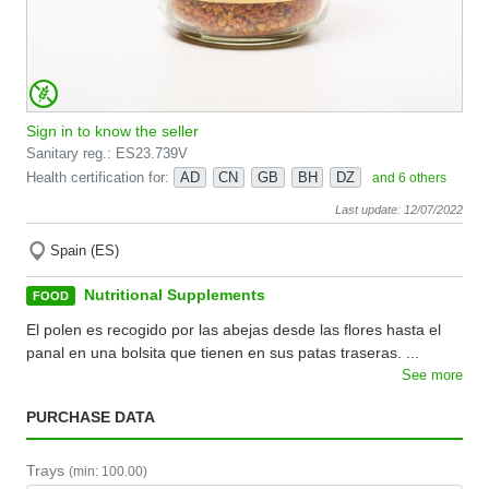
Sign in to know the seller
Sanitary reg.: ES23.739V
Health certification for:
AD
CN
GB
BH
DZ
and 6 others
Last update: 12/07/2022
Spain (ES)
Nutritional Supplements
FOOD
El polen es recogido por las abejas desde las flores hasta el
panal en una bolsita que tienen en sus patas traseras. ...
See more
PURCHASE DATA
Trays
(min: 100.00)