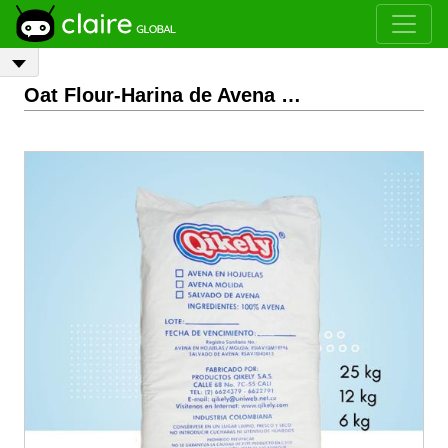
Oat Flour-Harina de Avena
ASK PRICE
ORI
FOB, C