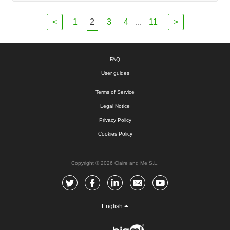
<
1
2
3
4
...
11
>
FAQ
User guides
Terms of Service
Legal Notice
Privacy Policy
Cookies Policy
Copyright © 2026 Claire and Me S.L.
English